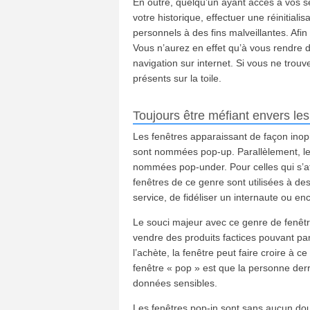
En outre, quelqu’un ayant accès à vos se
votre historique, effectuer une réinitial
personnels à des fins malveillantes. Afin 
Vous n’aurez en effet qu’à vous rendre d
navigation sur internet. Si vous ne trou
présents sur la toile.
Toujours être méfiant envers les
Les fenêtres apparaissant de façon inop
sont nommées pop-up. Parallèlement, les
nommées pop-under. Pour celles qui s’af
fenêtres de ce genre sont utilisées à de
service, de fidéliser un internaute ou en
Le souci majeur avec ce genre de fenêtr
vendre des produits factices pouvant par 
l’achète, la fenêtre peut faire croire à c
fenêtre « pop » est que la personne derriè
données sensibles.
Les fenêtres pop-in sont sans aucun dout