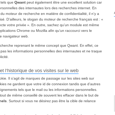
 tels que
Qwant
peut également être une excellent solution car
rsonnelles des internautes lors des recherches internet. En
é du moteur de recherche en matière de confidentialité, il n’y a
isé. D’ailleurs, le slogan du moteur de recherche français est : «
pecte votre privée ». En outre, sachez qu’un module est même
lications Chrome ou Mozilla afin qu’un raccourci vers le
re navigateur web.
echerche reprenant le même concept que Qwant. En effet, ce
e pas les informations personnelles des internautes et ne traque
icité.
t l’historique de vos visites sur le web
okie. Il s’agit de marques de passage sur les sites web sur
kies ne gardent que votre id de connexion tandis que d’autres
nements tels que le mail ou les informations personnelles.
st tout de même conseillé de souvent les effacer dans le but de
nels
. Surtout si vous ne désirez pas être la cible de relance