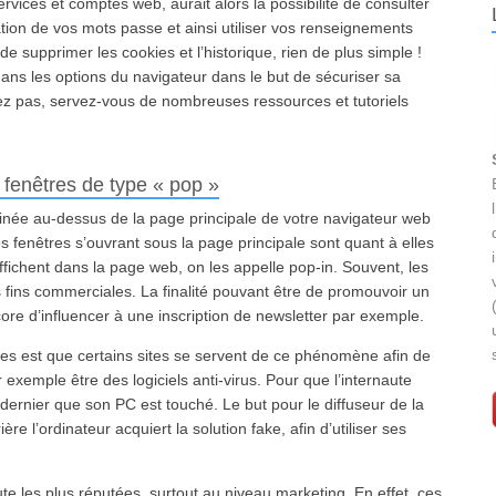
rvices et comptes web, aurait alors la possibilité de consulter
isation de vos mots passe et ainsi utiliser vos renseignements
de supprimer les cookies et l’historique, rien de plus simple !
ans les options du navigateur dans le but de sécuriser sa
vez pas, servez-vous de nombreuses ressources et tutoriels
 fenêtres de type « pop »
inée au-dessus de la page principale de votre navigateur web
 fenêtres s’ouvrant sous la page principale sont quant à elles
fichent dans la page web, on les appelle pop-in. Souvent, les
s fins commerciales. La finalité pouvant être de promouvoir un
core d’influencer à une inscription de newsletter par exemple.
es est que certains sites se servent de ce phénomène afin de
exemple être des logiciels anti-virus. Pour que l’internaute
e dernier que son PC est touché. Le but pour le diffuseur de la
re l’ordinateur acquiert la solution fake, afin d’utiliser ses
e les plus réputées, surtout au niveau marketing. En effet, ces