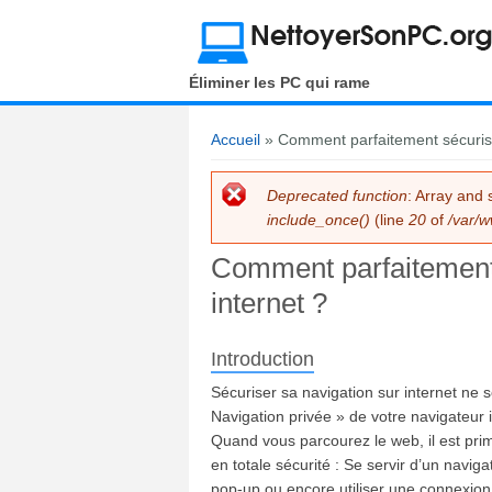
Éliminer les PC qui rame
Accueil
» Comment parfaitement sécuriser
You are here
Deprecated function
: Array and 
Error message
include_once()
(line
20
of
/var/w
Comment parfaitement 
internet ?
Introduction
Sécuriser sa navigation sur internet ne 
Navigation privée » de votre navigateur i
Quand vous parcourez le web, il est prim
en totale sécurité : Se servir d’un navig
pop-up ou encore utiliser une connexion 