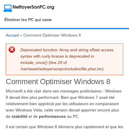
Éliminer les PC qui rame
Accueil
» Comment Optimiser Windows 8
You are here
Deprecated function
: Array and string offset access
Error message
syntax with curly braces is deprecated in
include_once()
(line
20
of
/var/www/nettoyersonpc/includes/file.phar.inc
).
Comment Optimiser Windows 8
Microsoft a été clair dans ses messages publicitaires : Windows
8 devait être plus performant. Bien que Windows 7 avait été
relativement bien apprécié par les utilisateurs en comparaison
avec Windows Vista, cette version devait apporter encore plus
de
stabilité
et de
performances
au PC.
Il est certain que Windows 8 démarre plus rapidement et que les