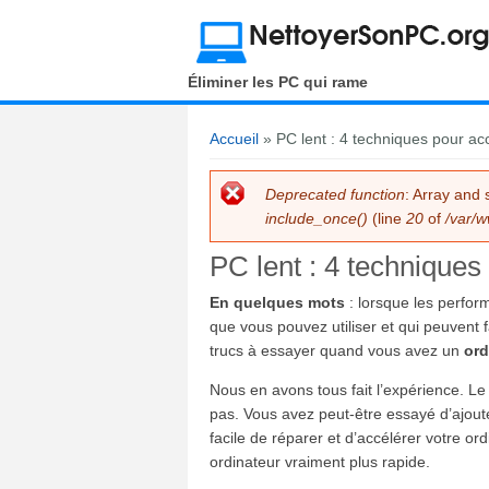
Éliminer les PC qui rame
Accueil
» PC lent : 4 techniques pour acc
You are here
Deprecated function
: Array and 
Error message
include_once()
(line
20
of
/var/w
PC lent : 4 techniques
En quelques mots
: lorsque les perfo
que vous pouvez utiliser et qui peuvent f
trucs à essayer quand vous avez un
ord
Nous en avons tous fait l’expérience. Le 
pas. Vous avez peut-être essayé d’ajout
facile de réparer et d’accélérer votre or
ordinateur vraiment plus rapide.