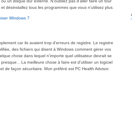
ou un disque dur externe. N’oubliez pas d’aller faire un tour
et désinstallez tous les programmes que vous n’utilisez plus.
miser Windows 7
plement car ils avaient trop d’erreurs de registre. Le registre
mplifiée, des fichiers qui disent à Windows comment gérer vos
quelque chose dans lequel n’importe quel utilisateur devrait se
presque... La meilleure chose à faire est d’utiliser un logiciel
e et de façon sécuritaire. Mon préféré est PC Health Advisor.